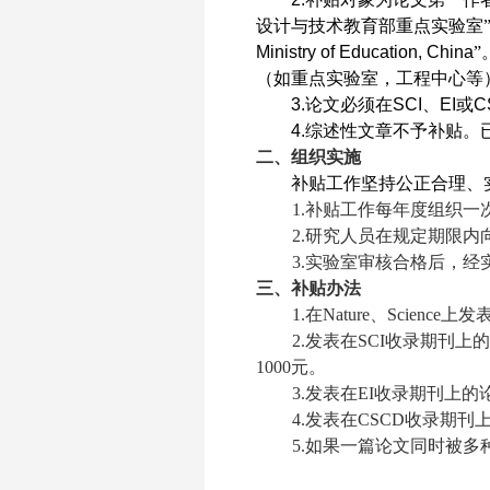
设计与技术教育部重点实验室
Ministry of Education, China
”
（如重点实验室，工程中心等
3.
论文必须在
SCI
、
EI
或
C
4.
综述性文章不予补贴。
二、组织实施
补贴工作坚持公正合理、
1.
补贴工作每年度组织一
2.
研究人员在规定期限内
3.
实验室审核合格后，经
三、补贴办法
1.
在
Nature
、
Science
上发
2.
发表在
SCI
收录期刊上的
1000
元。
3.
发表在
EI
收录期刊上的
4.
发表在
CSCD
收录期刊
5.
如果一篇论文同时被多