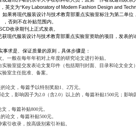
”
，英文为
“
Key Laboratory of
Modern Fashion Design and Tech
。如果将现代服装设计与技术教育部重点实验室标注为第二单位
），否则不在补贴范围内。
SCD
收录期刊上正式发表。
已获现代服装设计与技术教育部重点实验室资助的项目，发表的
实事求是、保证质量的原则，具体步骤是：
次。一般在每年年初对上年度的研究论文进行补贴。
向实验室提交发表论文复印件（包括期刊封面、目录和论文全文
实验室主任批准、备案。
表的论文，每篇予以特别奖励
1
、
2
万元。
论文，影响因子为
2.0
（含
2.0
）以上的，每篇补贴
1500
元；影响
论文，每篇补贴
800
元。
上的论文，每篇补贴
500
元。
种索引收录，按高级别索引补贴。